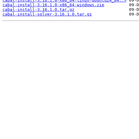
cabal-install-3.16.1.0-x86_64-linux-ubuntu24_04..>
cabal-install-3.16.1.0-x86_64-windows.zip
cabal-install-3.16.1.0.tar.gz
cabal-install-solver-3.16.1.0.tar.gz