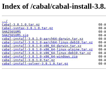
Index of /cabal/cabal-install-3.8.
../
Cabal-3.8.1.0.tar.gz
Cabal-syntax-3.8.1.0.tar.gz
SHA256SUMS
SHA256SUMS.sig
cabal-install-3.8.1.0-aarch64-darwin.tar.xz
cabal-install-3.8.1.0-aarch64-linux-deb10.tar.xz
cabal-install-3.8.1.0-x86_64-darwin.tar.xz
cabal-install-3.8.1.0-x86_64-linux-alpine.tar.xz
cabal-install-3.8.1.0-x86_64-linux-deb10.tar.xz
cabal-install-3.8.1.0-x86_64-windows.zip
cabal-install-3.8.1.0.tar.gz
cabal-install-solver-3.8.1.0.tar.gz